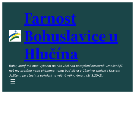
Farnost
Bohuslavice u
Hlučína
Bohu, který má moc vykonat na nás věci nad pomyšlení nesmírně vznešenější,
než my prosíme nebo chápeme, tomu buď sláva v Církvi ve spojení s Kristem
Ježíšem, po všechna pokolení na věčné věky. Amen. (Ef 3,20-21)
Vítejte na stránkách naší farnosti