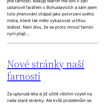
jiné farnosti. Biskup Martin mě loni v září
ustanovil farářem v Bohuslavicích a sám jsem
toto jmenování chápal jako potvrzení svého
místa, které tak mělo vykazovat určitou
stálost. Není divu, že se proto mnozí farníci
nyní ptají:…
Nové stránky naší
farnosti
Za uplynulá léta si již učitě všichni vzykli na
naše staré stránky. Ale kvůli problémům se