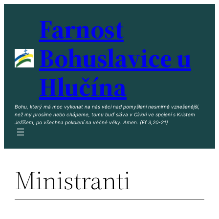
Přeskočit
Farnost
na
obsah
Bohuslavice u
Hlučína
Bohu, který má moc vykonat na nás věci nad pomyšlení nesmírně vznešenější,
než my prosíme nebo chápeme, tomu buď sláva v Církvi ve spojení s Kristem
Ježíšem, po všechna pokolení na věčné věky. Amen. (Ef 3,20-21)
Ministranti