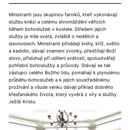
Ministranti jsou skupinou farníků, kteří vykonávají
službu knězi a celému shromáždění věřících
během bohoslužeb v kostele. Středem jejich
služby je mše svatá, zvláště o nedělích a
slavnostech. Ministranti přinášejí knihy, kříž, světlo
a kadidlo, dávají znamení zvonky, předčítají Boží
slovo, přisluhují při udílení svátostí, spoluutvářejí
pohřební bohoslužby a průvody. Stávají se tak
zástupci celého Božího lidu, pomáhají k plynulému
průběhu bohoslužeb a k jejich soustředěnému
prožívání a všude venku dávají příklad dobrého
křesťanského života, který vyvěrá z víry a služby
Ježíši Kristu.