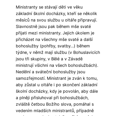
Ministranty se stávají děti ve věku
základní školní docházky, kteří se několik
měsíců na svou službu u oltáře připravují.
Slavnostně jsou pak během mše svaté
přijati mezi ministranty. Jejich úkolem je
přicházet na všechny mše svaté a další
bohoslužby (pohřby, svatby…) během
týdne, v němž mají službu (v Bohuslavicích
jsou tři skupiny, v Bělé a v Závadě
ministrují všichni na všech bohoslužbách).
Nedělní a sváteční bohoslužby jsou
samozřejmostí. Ministrant je zván k tomu,
aby zůstal u oltáře i po skončení základní
školní docházky, kdy je povolán, aby dále
a plněji přisluhoval při bohoslužbách,
zvláště četbou Božího slova, pomáhal s
vedením mladších ministrantů, případně