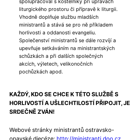
spolupracoval s kostelníky při úpravách
liturgického prostoru či přípravě k liturgii.
Vhodně doplňuje službu mladších
ministrantů a stává se pro ně příkladem
horlivosti a oddanosti evangeliu.
Společenství ministrantů se dále rozvíjí a
upevňuje setkáváním na ministrantských
schůzkách a při dalších společných
akcích, výletech, velikonočních
pochůzkách apod.
KAŽDÝ, KDO SE CHCE K TÉTO SLUŽBĚ S
HORLIVOSTÍ A UŠLECHTILOSTÍ PŘIPOJIT, JE
SRDEČNĚ ZVÁN!
Webové stránky ministrantů ostravsko-
opavské diecéze:
http://ministranti.doo.cz